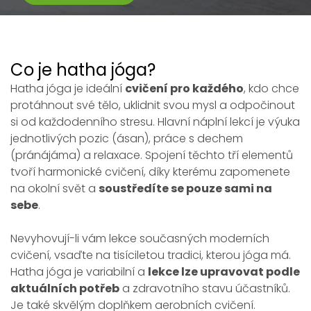
Co je hatha jóga?
Hatha jóga je ideální
cvičení pro každého
, kdo chce
protáhnout své tělo, uklidnit svou mysl a odpočinout
si od každodenního stresu. Hlavní náplní lekcí je výuka
jednotlivých pozic (ásan), práce s dechem
(pránájáma) a relaxace. Spojení těchto tří elementů
tvoří harmonické cvičení, díky kterému zapomenete
na okolní svět a
soustředíte se pouze sami na
sebe
.
Nevyhovují-li vám lekce současných moderních
cvičení, vsaďte na tisíciletou tradici, kterou jóga má.
Hatha jóga je variabilní a
lekce lze upravovat podle
aktuálních potřeb
a zdravotního stavu účastníků.
Je také skvělým doplňkem aerobních cvičení.