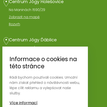
Centrum Jógy Holešovice
Na Maninách 1590/29
Zobrazit na mapě
Rozvrh
Centrum Jógy Ďáblice
Hořínecká 962/1
Zobrazit na mapě
Informace o cookies na
Rozvrh
této stránce
Rádi bychom používali cookies. Umožní
Novinky
nám získat přehled o návštěvnosti webu,
Fyzio klinika Magna Vita
lépe cílit reklamu a vylepšovat naše
služby.
Podmínky používání
Ochrana osobních údajů
Více informací