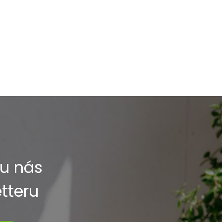
 u nás
etteru