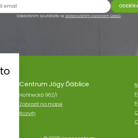
ODEBÍR
Odebíráním souhlásíte se
zpracováním osobních údajů
.
to
Centrum Jógy Ďáblice
N
F
Hořínecká 962/1
P
Zobrazit na mapě
O
Rozvrh
C