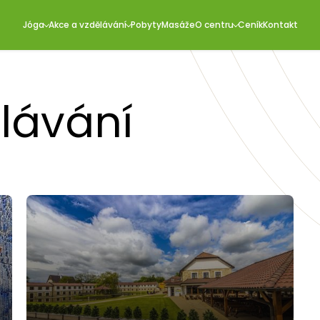
Jóga
Akce a vzdělávání
Pobyty
Masáže
O centru
Ceník
Kontakt
lávání