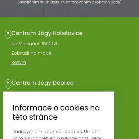
Odebíráním souhlásíte se
zpracováním osobních údajů
.
Centrum Jógy Holešovice
Na Maninách 1590/29
Zobrazit na mapě
Rozvrh
Centrum Jógy Ďáblice
Hořínecká 962/1
Zobrazit na mapě
Informace o cookies na
Rozvrh
této stránce
Rádi bychom používali cookies. Umožní
Novinky
nám získat přehled o návštěvnosti webu,