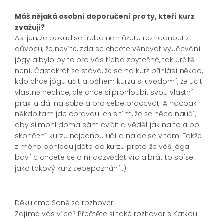
Máš nějaká osobní doporučení pro ty, kteří kurz
zvažují?
Asi jen, že pokud se třeba nemůžete rozhodnout z
důvodu, že nevíte, zda se chcete věnovat vyučování
jógy a bylo by to pro vás třeba zbytečné, tak určitě
není. Častokrát se stává, že se na kurz přihlásí někdo,
kdo chce jógu učit a během kurzu si uvědomí, že učit
vlastně nechce, ale chce si prohloubit svou vlastní
praxi a dál na sobě a pro sebe pracovat. A naopak –
někdo tam jde opravdu jen s tím, že se něco naučí,
aby si mohl doma sám cvičit a vědět jak na to a po
skončení kurzu najednou učí a najde se v tom. Takže
z mého pohledu jděte do kurzu proto, že váš jóga
baví a chcete se o ní dozvědět víc a brát to spíše
jako takový kurz sebepoznání.:)
Děkujeme Soně za rozhovor.
Zajímá vás více? Přečtěte si také
rozhovor s Katkou