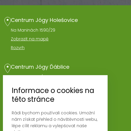
Centrum Jógy Holešovice
Na Maninách 1590/29
Zobrazit na mapě
Rozvrh
Centrum Jógy Ďáblice
Hořínecká 962/1
Zobrazit na mapě
Informace o cookies na
Rozvrh
této stránce
Rádi bychom používali cookies. Umožní
Novinky
nám získat přehled o návštěvnosti webu,
Fyzio klinika Magna Vita
lépe cílit reklamu a vylepšovat naše