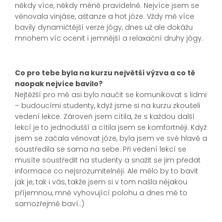
někdy více, někdy méně pravidelně. Nejvíce jsem se
věnovala vinjáse, aštanze a hot józe. Vždy mě více
bavily dynamičtější verze jógy, dnes už ale dokážu
mnohem víc ocenit i jemnější a relaxační druhy jógy.
Co pro tebe byla na kurzu největší výzva a co tě
naopak nejvíce bavilo?
Nejtěžší pro mě asi bylo naučit se komunikovat s lidmi
– budoucími studenty, když jsme si na kurzu zkoušeli
vedení lekce. Zároveň jsem cítila, že s každou další
lekcí je to jednodušší a cítila jsem se komfortněji. Když
jsem se začala věnovat józe, byla jsem ve své hlavě a
soustředila se sama na sebe. Při vedení lekcí se
musíte soustředit na studenty a snažit se jim předat
informace co nejsrozumitelněji. Ale mělo by to bavit
jak je, tak i vás, takže jsem si v tom našla nějakou
příjemnou, mně vyhovující polohu a dnes mě to
samozřejmě baví.:)