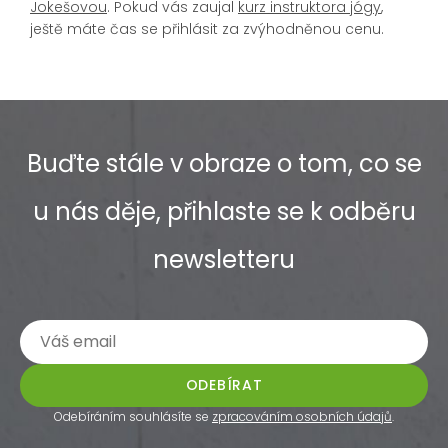
Jokešovou
. Pokud vás zaujal
kurz instruktora jógy
,
ještě máte čas se přihlásit za zvýhodněnou cenu.
Buďte stále v obraze o tom, co se
u nás děje, přihlaste se k odběru
newsletteru
ODEBÍRAT
Odebíráním souhlásíte se
zpracováním osobních údajů
.