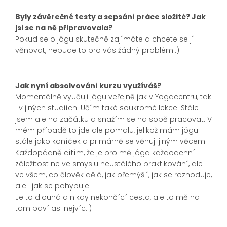
Byly závěrečné testy a sepsání práce složité? Jak
jsi se na ně připravovala?
Pokud se o jógu skutečně zajímáte a chcete se jí
věnovat, nebude to pro vás žádný problém.:)
Jak nyní absolvování kurzu využíváš?
Momentálně vyučuji jógu veřejně jak v Yogacentru, tak
i v jiných studiích. Učím také soukromé lekce. Stále
jsem ale na začátku a snažím se na sobě pracovat. V
mém případě to jde ale pomalu, jelikož mám jógu
stále jako koníček a primárně se věnuji jiným věcem.
Každopádně cítím, že je pro mě jóga každodenní
záležitost ne ve smyslu neustálého praktikování, ale
ve všem, co člověk dělá, jak přemýšlí, jak se rozhoduje,
ale i jak se pohybuje.
Je to dlouhá a nikdy nekončící cesta, ale to mě na
tom baví asi nejvíc.:)