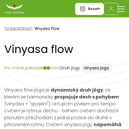
Rozvrh
Yogacentrum
Vinyasa flow
Vinyasa flow
Pro mírně pokročilé
Druh jógy
Vinyasa jóga
Vinyasa flow jóga je
dynamický druh jógy
, ve
kterém se harmonicky
propojuje dech s pohybem
(vinyása = "spojení"). Určujícím prvkem pro tempo
cvičení je rytmus dechu - během cvičení dochází k
plynulým přechodům z jedné pozice do druhé v
přirozeném rytmu. Cvičení vinyása jógy
napomáhá