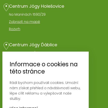
Centrum Jógy Holešovice
Na Maninách 1590/29
Zobrazit na mapě
Rozvrh
Centrum Jógy Ďáblice
Hořínecká 962/1
Zobrazit na mapě
Informace o cookies na
Rozvrh
této stránce
Rádi bychom používali cookies. Umožní
Novinky
nám získat přehled o návštěvnosti webu,
Fyzio klinika Magna Vita
lépe cílit reklamu a vylepšovat naše
služby.
Podmínky používání
Ochrana osobních údajů