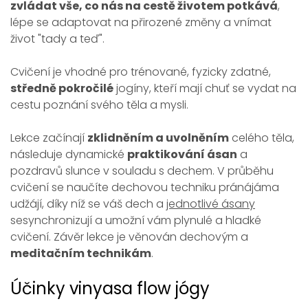
zvládat vše, co nás na cestě životem potkává
,
lépe se adaptovat na přirozené změny a vnímat
život "tady a teď".
Cvičení je vhodné pro trénované, fyzicky zdatné,
středně pokročilé
jogíny, kteří mají chuť se vydat na
cestu poznání svého těla a mysli.
Lekce začínají
zklidněním a uvolněním
celého těla,
následuje dynamické
praktikování ásan
a
pozdravů slunce v souladu s dechem. V průběhu
cvičení se naučíte dechovou techniku pránájáma
udžájí, díky níž se váš dech a
jednotlivé ásany
sesynchronizují a umožní vám plynulé a hladké
cvičení. Závěr lekce je věnován dechovým a
meditačním technikám
.
Účinky vinyasa flow jógy