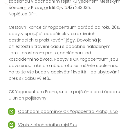
zapsanou v obchodním rejstříku vedeném Městským
soudem v Praze, oddíl C, vložka 243035.
Neplátce DPH.
Cestovní kancelář Yogacentrum pořádá od roku 2015
pobyty spojující odpočinek v atraktivních
destinacích a praktikování jógy. Dovolená je
příležitostí k trávení času s podobně naladěnými
lidmi i prostorem pro to, odhlédnout od
každodenního života. Pobyty s CK Yogacentrum jsou
dovolenou také pro nás, proto se můžete spolehnout
na to, že vše bude v adekvátní kvalitě - od ubytování
přes skladbu výletů...
CK Yogacentrum Praha, s.r.o je pojištěna proti úpadku
u Union pojišťovny.
Obchodní podmínky CK Yogacentra Praha, s.r.o
Výpis z obchodního rejstříku