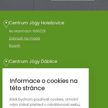
Centrum Jógy Holešovice
Na Maninách 1590/29
Zobrazit na mapě
Rozvrh
Centrum Jógy Ďáblice
Hořínecká 962/1
Zobrazit na mapě
Informace o cookies na
Rozvrh
této stránce
Rádi bychom používali cookies. Umožní
Novinky
nám získat přehled o návštěvnosti webu,